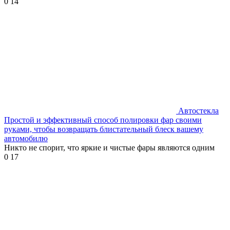
0
14
Автостекла
Простой и эффективный способ полировки фар своими
руками, чтобы возвращать блистательный блеск вашему
автомобилю
Никто не спорит, что яркие и чистые фары являются одним
0
17