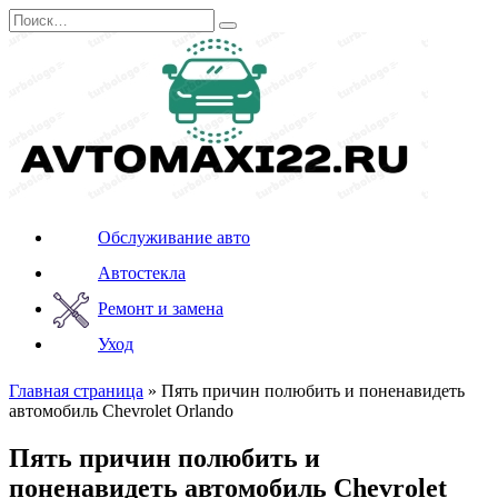
Перейти
Search
к
for:
содержанию
Обслуживание авто
Автостекла
Ремонт и замена
Уход
Главная страница
»
Пять причин полюбить и поненавидеть
автомобиль Chevrolet Orlando
Пять причин полюбить и
поненавидеть автомобиль Chevrolet