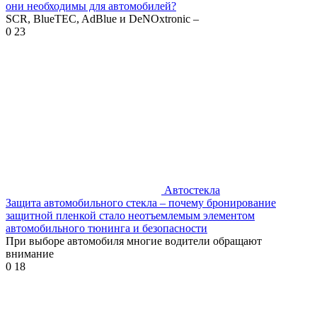
они необходимы для автомобилей?
SCR, BlueTEC, AdBlue и DeNOxtronic –
0
23
Автостекла
Защита автомобильного стекла – почему бронирование
защитной пленкой стало неотъемлемым элементом
автомобильного тюнинга и безопасности
При выборе автомобиля многие водители обращают
внимание
0
18