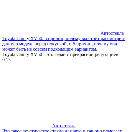
Автостекла
Toyota Camry XV50. 5 причин, почему вы стоит рассмотреть
данную модель перед покупкой, и 5 причин, почему она
может быть не совсем подходящим вариантом.
Toyota Camry XV50 – это седан с прекрасной репутацией
0
13
Автостекла
Что такое акустическое стекло для авто и как оно помогает