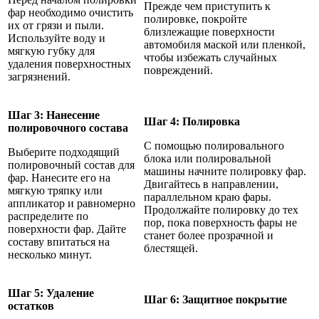
Прежде чем приступить к
фар необходимо очистить
полировке, покройте
их от грязи и пыли.
близлежащие поверхности
Используйте воду и
автомобиля маской или пленкой,
мягкую губку для
чтобы избежать случайных
удаления поверхностных
повреждений.
загрязнений.
Шаг 3: Нанесение
Шаг 4: Полировка
полировочного состава
С помощью полировального
Выберите подходящий
блока или полировальной
полировочный состав для
машины начните полировку фар.
фар. Нанесите его на
Двигайтесь в направлении,
мягкую тряпку или
параллельном краю фары.
аппликатор и равномерно
Продолжайте полировку до тех
распределите по
пор, пока поверхность фары не
поверхности фар. Дайте
станет более прозрачной и
составу впитаться на
блестящей.
несколько минут.
Шаг 5: Удаление
Шаг 6: Защитное покрытие
остатков