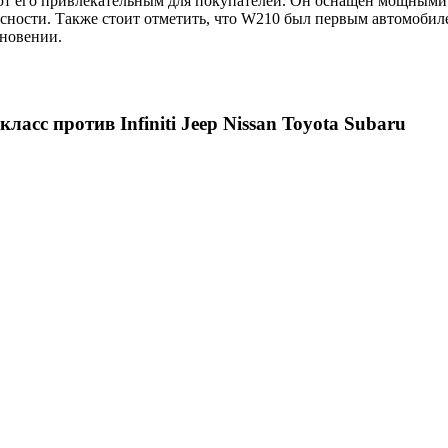
лают его привлекательным для покупателей. Он оснащен мощным
сности. Также стоит отметить, что W210 был первым автомобил
кновении.
с против Infiniti Jeep Nissan Toyota Subaru