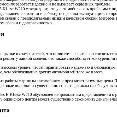
томобиля работает надёжно и не вызывает серьёзных проблем.
-Klasse W210 утверждают, что у автомобиля есть проблемы с по
 надлежащем состоянии и соблюдать правила эксплуатации, то п
 связан с предполагаемым низким качеством сборки Mercedes E-
ом сборки и долговечностью.
ия
а рынке их заменителей, что позволяет значительно снизить стои
и ремонту данной модели, что также способствует конкуренции
на высоком уровне, чтобы гарантировать надежную и безопасную 
е, чем обслуживание других автомобилей того же класса.
т работы с данным автомобилем и предлагает разумные цены. Та
рьезные поломки и существенно снизить расходы на обслуживан
des E-Klasse W210 обусловлен неправильным представлением о 
у сервисного центра может существенно сэкономить деньги вла
онта