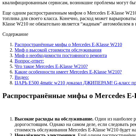
квалифицированным сервисам, возникшие проблемы могут быть
Еще одним распространенным мифом о Mercedes E-Klasse W210 я
топлива для своего класса. Конечно, расход может варьировать
Klasse W210 не обязательно является “жадным” автомобилем в 
Содержание
Распространённые мифы о Mercedes E-Klasse W210
Миф о высокой стоимости обслуживания
Миф о необходимости постоянного ремонта
Вопрос-ответ:
Что такое Mercedes E-Klasse W210?
Какие особенности имеет Mercedes E-Klasse W210?
Видео:
ЦАРЬ E500 4matic w210 доказал ДЖИПЕРАМ! G-класс против
Распространённые мифы о Mercedes E-
Высокие расходы на обслуживание.
Один из наиболее р
дорогостоящим. Однако на самом деле, если следовать 
стоимость обслуживания Mercedes E-Klasse W210 будет на
Ненадёжность электроники.
Ещё одним распространённы