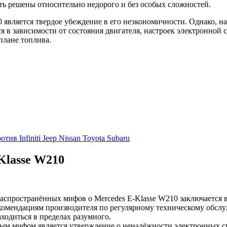
 решены относительно недорого и без особых сложностей.
вляется твердое убеждение в его неэкономичности. Однако, на 
ся в зависимости от состояния двигателя, настроек электронной 
плане топлива.
 Infiniti Jeep Nissan Toyota Subaru
Klasse W210
аспространённых мифов о Mercedes E-Klasse W210 заключается в
рекомендациям производителя по регулярному техническому обсл
ходиться в пределах разумного.
м мифом является утверждение о ненадёжности электронных сист