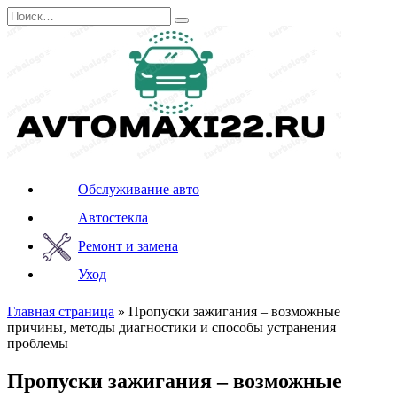
Перейти
Search
к
for:
содержанию
Обслуживание авто
Автостекла
Ремонт и замена
Уход
Главная страница
»
Пропуски зажигания – возможные
причины, методы диагностики и способы устранения
проблемы
Пропуски зажигания – возможные