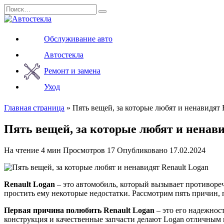
Перейти
Search
к
for:
содержанию
Обслуживание авто
Автостекла
Ремонт и замена
Уход
Главная страница
»
Пять вещей, за которые любят и ненавидят 
Пять вещей, за которые любят и ненави
На чтение
4 мин
Просмотров
17
Опубликовано
17.02.2024
Renault Logan
– это автомобиль, который вызывает противореч
простить ему некоторые недостатки. Рассмотрим пять причин,
Первая причина полюбить Renault Logan
– это его надежнос
конструкция и качественные запчасти делают Logan отличным в