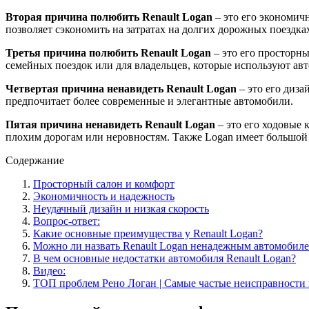
Вторая причина полюбить Renault Logan
– это его экономич
позволяет сэкономить на затратах на долгих дорожных поездка
Третья причина полюбить Renault Logan
– это его просторн
семейных поездок или для владельцев, которые используют ав
Четвертая причина ненавидеть Renault Logan
– это его диза
предпочитает более современные и элегантные автомобили.
Пятая причина ненавидеть Renault Logan
– это его ходовые 
плохим дорогам или неровностям. Также Logan имеет большой р
Содержание
Просторный салон и комфорт
Экономичность и надежность
Неудачный дизайн и низкая скорость
Вопрос-ответ:
Какие основные преимущества у Renault Logan?
Можно ли назвать Renault Logan ненадежным автомобил
В чем основные недостатки автомобиля Renault Logan?
Видео:
ТОП проблем Рено Логан | Самые частые неисправности и