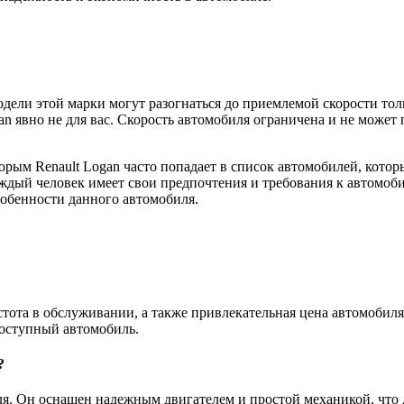
Модели этой марки могут разогнаться до приемлемой скорости то
ogan явно не для вас. Скорость автомобиля ограничена и не мо
орым Renault Logan часто попадает в список автомобилей, котор
ждый человек имеет свои предпочтения и требования к автомоби
собенности данного автомобиля.
тота в обслуживании, а также привлекательная цена автомобиля
доступный автомобиль.
?
. Он оснащен надежным двигателем и простой механикой, что дел