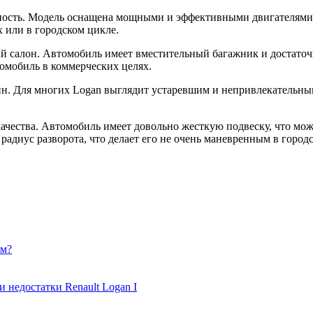
ность. Модель оснащена мощными и эффективными двигателями,
х или в городском цикле.
ый салон. Автомобиль имеет вместительный багажник и достаточ
томобиль в коммерческих целях.
йн. Для многих Logan выглядит устаревшим и непривлекательным
качества. Автомобиль имеет довольно жесткую подвеску, что мож
адиус разворота, что делает его не очень маневренным в городс
ем?
 недостатки Renault Logan I