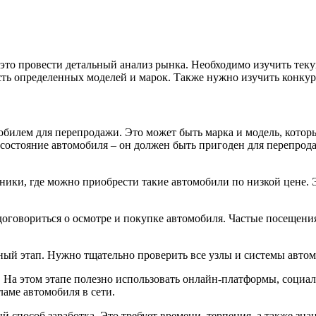
это провести детальный анализ рынка. Необходимо изучить тек
сть определенных моделей и марок. Также нужно изучить конкур
обилем для перепродажи. Это может быть марка и модель, котор
 состояние автомобиля – он должен быть пригоден для перепрод
ники, где можно приобрести такие автомобили по низкой цене. 
оговориться о осмотре и покупке автомобиля. Частые посещени
ный этап. Нужно тщательно проверить все узлы и системы автом
 На этом этапе полезно использовать онлайн-платформы, социал
ламе автомобиля в сети.
й способ заработка. Это требует времени, терпения, а также зна