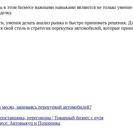
ь в этом бизнесе важными навыками являются не только умение
делку.
ти, умения делать анализ рынка и быстро принимать решения. Дл
я свой стиль и стратегия перекупки автомобилей, которые прине
в месяц, занимаясь перекупкой автомобилей?
тавщика, переговоры | Товарный бизнес с нуля
знесе: Автовыкуп и Похоронка