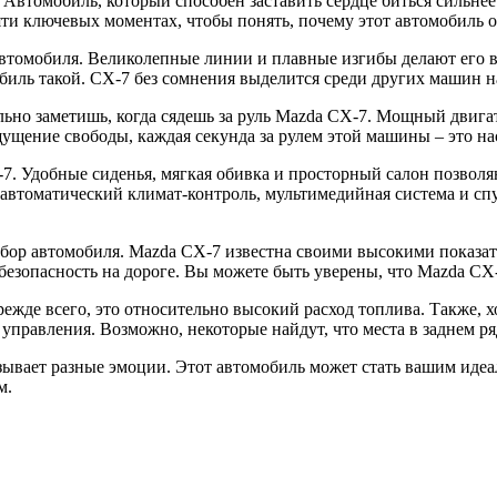
 Автомобиль, который способен заставить сердце биться сильнее
 пяти ключевых моментах, чтобы понять, почему этот автомобиль
автомобиля. Великолепные линии и плавные изгибы делают его
мобиль такой. CX-7 без сомнения выделится среди других машин н
льно заметишь, когда сядешь за руль Mazda CX-7. Мощный двигат
ущение свободы, каждая секунда за рулем этой машины – это н
7. Удобные сиденья, мягкая обивка и просторный салон позволя
втоматический климат-контроль, мультимедийная система и спу
бор автомобиля. Mazda CX-7 известна своими высокими показат
езопасность на дороге. Вы можете быть уверены, что Mazda CX-
ежде всего, это относительно высокий расход топлива. Также, х
управления. Возможно, некоторые найдут, что места в заднем р
зывает разные эмоции. Этот автомобиль может стать вашим идеа
м.