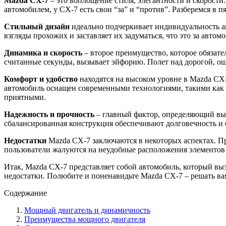
Mazda CX-7
– это воплощение стиля, элегантности и скорости.
автомобилем, у CX-7 есть свои “за” и “против”. Разберемся в
Стильный дизайн
идеально подчеркивает индивидуальность 
взгляды прохожих и заставляет их задуматься, что это за авто
Динамика и скорость
– второе преимущество, которое обязате
считанные секунды, вызывает эйфорию. Полет над дорогой, ощ
Комфорт и удобство
находятся на высоком уровне в Mazda CX-
автомобиль оснащен современными технологиями, такими как а
приятными.
Надежность и прочность
– главный фактор, определяющий вы
сбалансированная конструкция обеспечивают долговечность и б
Недостатки
Mazda CX-7 заключаются в некоторых аспектах. Пр
пользователи жалуются на неудобные расположения элементов 
Итак, Mazda CX-7 представляет собой автомобиль, который вы
недостатки. Полюбите и поненавидьте Mazda CX-7 – решать ва
Содержание
Мощный двигатель и динамичность
Преимущества мощного двигателя