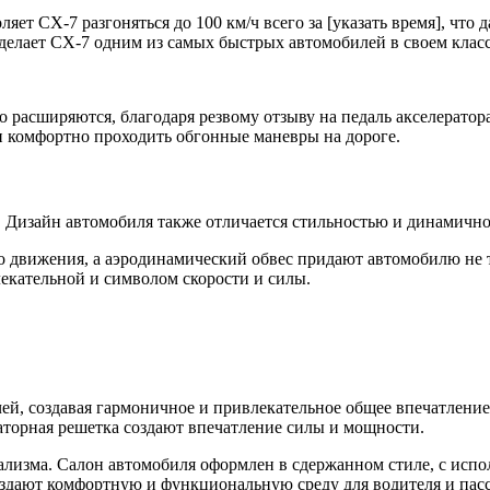
яет CX-7 разгоняться до 100 км/ч всего за [указать время], чт
о делает CX-7 одним из самых быстрых автомобилей в своем класс
 расширяются, благодаря резвому отзыву на педаль акселератора
и комфортно проходить обгонные маневры на дороге.
. Дизайн автомобиля также отличается стильностью и динамичн
 движения, а аэродинамический обвес придают автомобилю не т
лекательной и символом скорости и силы.
чей, создавая гармоничное и привлекательное общее впечатлени
аторная решетка создают впечатление силы и мощности.
лизма. Салон автомобиля оформлен в сдержанном стиле, с испо
оздают комфортную и функциональную среду для водителя и пас