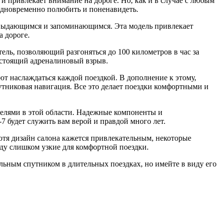
 и привлекает внимание на дороге. Но, как и в случае с любым
 одновременно полюбить и поненавидеть.
 выдающимся и запоминающимся. Эта модель привлекает
а дороге.
ель, позволяющий разгоняться до 100 километров в час за
астоящий адреналиновый взрыв.
ют наслаждаться каждой поездкой. В дополнение к этому,
тниковая навигация. Все это делает поездки комфортными и
елями в этой области. Надежные компоненты и
7 будет служить вам верой и правдой много лет.
отя дизайн салона кажется привлекательным, некоторые
яду слишком узкие для комфортной поездки.
льным спутником в длительных поездках, но имейте в виду его