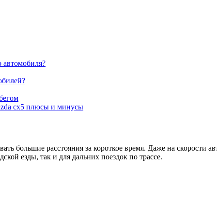
о автомобиля?
обилей?
обегом
mazda cx5 плюсы и минусы
ать большие расстояния за короткое время. Даже на скорости а
ской езды, так и для дальних поездок по трассе.