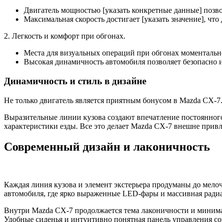
Двигатель мощностью [указать конкретные данные] позвол
Максимальная скорость достигает [указать значение], чт
2. Легкость и комфорт при обгонах.
Места для визуальных операций при обгонах моментально
Высокая динамичность автомобиля позволяет безопасно 
Динамичность и стиль в дизайне
Не только двигатель является приятным бонусом в Mazda CX-7
Выразительные линии кузова создают впечатление постоянного
характеристики езды. Все это делает Mazda CX-7 внешне прив
Современный дизайн и лаконичность
Каждая линия кузова и элемент экстерьера продуманы до мело
автомобиля, где ярко выраженные LED-фары и массивная ради
Внутри Mazda CX-7 продолжается тема лаконичности и минима
Удобные сиденья и интуитивно понятная панель управления с