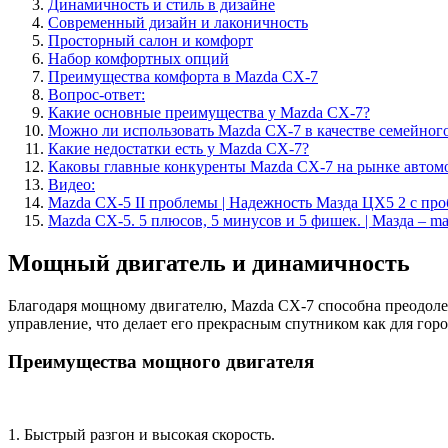
Динамичность и стиль в дизайне
Современный дизайн и лаконичность
Просторный салон и комфорт
Набор комфортных опций
Преимущества комфорта в Mazda CX-7
Вопрос-ответ:
Какие основные преимущества у Mazda CX-7?
Можно ли использовать Mazda CX-7 в качестве семейног
Какие недостатки есть у Mazda CX-7?
Каковы главные конкуренты Mazda CX-7 на рынке автом
Видео:
Mazda CX-5 II проблемы | Надежность Мазда ЦХ5 2 с пр
Mazda CX-5. 5 плюсов, 5 минусов и 5 фишек. | Мазда – 
Мощный двигатель и динамичность
Благодаря мощному двигателю, Mazda CX-7 способна преодолев
управление, что делает его прекрасным спутником как для город
Преимущества мощного двигателя
1. Быстрый разгон и высокая скорость.