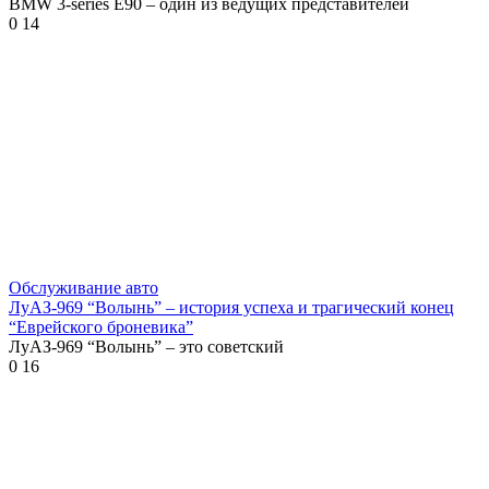
BMW 3-series E90 – один из ведущих представителей
0
14
Обслуживание авто
ЛуАЗ-969 “Волынь” – история успеха и трагический конец
“Еврейского броневика”
ЛуАЗ-969 “Волынь” – это советский
0
16