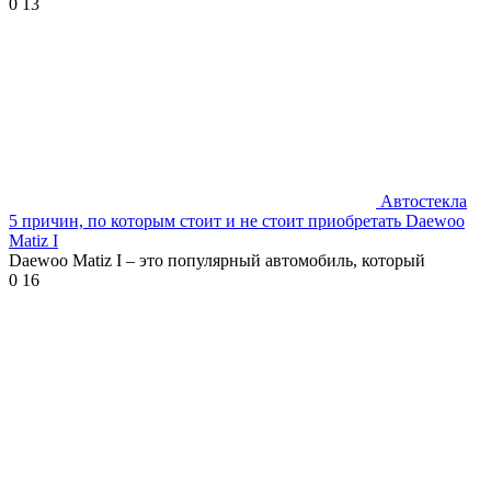
0
13
Автостекла
5 причин, по которым стоит и не стоит приобретать Daewoo
Matiz I
Daewoo Matiz I – это популярный автомобиль, который
0
16