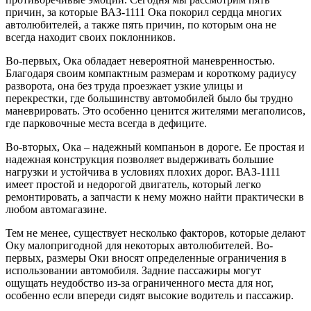
причин, за которые ВАЗ-1111 Ока покорил сердца многих
автолюбителей, а также пять причин, по которым она не
всегда находит своих поклонников.
Во-первых, Ока обладает невероятной маневренностью.
Благодаря своим компактным размерам и короткому радиусу
разворота, она без труда проезжает узкие улицы и
перекрестки, где большинству автомобилей было бы трудно
маневрировать. Это особенно ценится жителями мегаполисов,
где парковочные места всегда в дефиците.
Во-вторых, Ока – надежный компаньон в дороге. Ее простая и
надежная конструкция позволяет выдерживать большие
нагрузки и устойчива в условиях плохих дорог. ВАЗ-1111
имеет простой и недорогой двигатель, который легко
ремонтировать, а запчасти к нему можно найти практически в
любом автомагазине.
Тем не менее, существует несколько факторов, которые делают
Оку малопригодной для некоторых автолюбителей. Во-
первых, размеры Оки вносят определенные ограничения в
использовании автомобиля. Задние пассажиры могут
ощущать неудобство из-за ограниченного места для ног,
особенно если впереди сидят высокие водитель и пассажир.