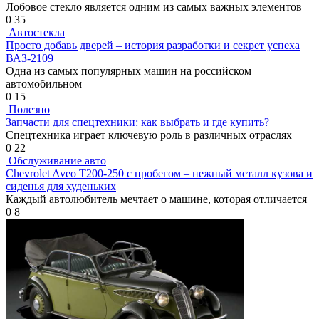
Лобовое стекло является одним из самых важных элементов
0
35
Автостекла
Просто добавь дверей – история разработки и секрет успеха
ВАЗ-2109
Одна из самых популярных машин на российском
автомобильном
0
15
Полезно
Запчасти для спецтехники: как выбрать и где купить?
Спецтехника играет ключевую роль в различных отраслях
0
22
Обслуживание авто
Chevrolet Aveo Т200-250 с пробегом – нежный металл кузова и
сиденья для худеньких
Каждый автолюбитель мечтает о машине, которая отличается
0
8