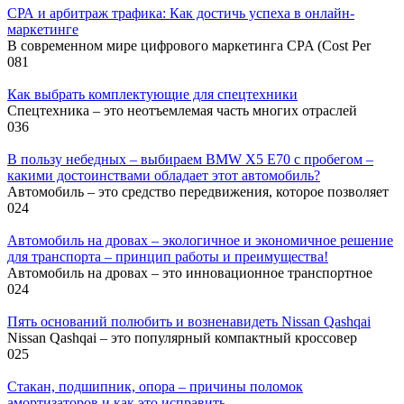
СРА и арбитраж трафика: Как достичь успеха в онлайн-
маркетинге
В современном мире цифрового маркетинга CPA (Cost Per
0
81
Как выбрать комплектующие для спецтехники
Спецтехника – это неотъемлемая часть многих отраслей
0
36
В пользу небедных – выбираем BMW X5 E70 с пробегом –
какими достоинствами обладает этот автомобиль?
Автомобиль – это средство передвижения, которое позволяет
0
24
Автомобиль на дровах – экологичное и экономичное решение
для транспорта – принцип работы и преимущества!
Автомобиль на дровах – это инновационное транспортное
0
24
Пять оснований полюбить и возненавидеть Nissan Qashqai
Nissan Qashqai – это популярный компактный кроссовер
0
25
Стакан, подшипник, опора – причины поломок
амортизаторов и как это исправить