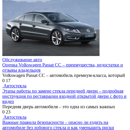
Обслуживание авто
Оценка Volkswagen Passat CC – преимущества, недостатки и
отзывы владельцев
Volkswagen Passat CC – автомобиль премиум-класса, который
0
17
Автостекла
Этапы работы по замене стекла передней двери – подробная
инструкция по реставрации входной открытой двери с фото и
видео
Передняя дверь автомобиля – это одна из самых важных
0
23
Автостекла
Важные правила безопасности – опасно ли ездить на
автомобиле без лобового стекла и как уменьшить риски