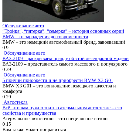
Обслуживание авто
“Тройка”, “пятерка”, “семерка” – история основных серий
BMW – от зарождения до современности
BMW – это немецкий автомобильный бренд, завоевавший
0
9
Обслуживание авто
ВАЗ-2109 – раскрываем правду об этой легендарной модели
ВАЗ-2109 – представитель самого массового и популярного
0
39
Обслуживание авто
5 причин приобрести и не приобрести BMW X3 G01
BMW X3 G01 – это воплощение немецкого качества и
комфорта
0
29
Автостекла
Всё, что вам нужно знать о атермальном автостекле – его
свойства и преимущества
Атермальное автостекло – это специальное стекло
0
15
Вам также может понравиться