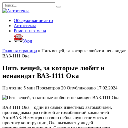
Перейти
Search
к
for:
содержанию
Обслуживание авто
Автостекла
Ремонт и замена
Уход
Главная страница
»
Пять вещей, за которые любят и ненавидят
ВАЗ-1111 Ока
Пять вещей, за которые любят и
ненавидят ВАЗ-1111 Ока
На чтение
5 мин
Просмотров
20
Опубликовано
17.02.2024
ВАЗ-1111 Ока – один из самых известных автомобилей,
производимых российской автомобильной компанией
АвтоВАЗ. Несмотря на свою небольшую стоимость и
простоту конструкции, Ока вызывает у людей
противоречивые эмоции. Сегодня мы рассмотрим пять