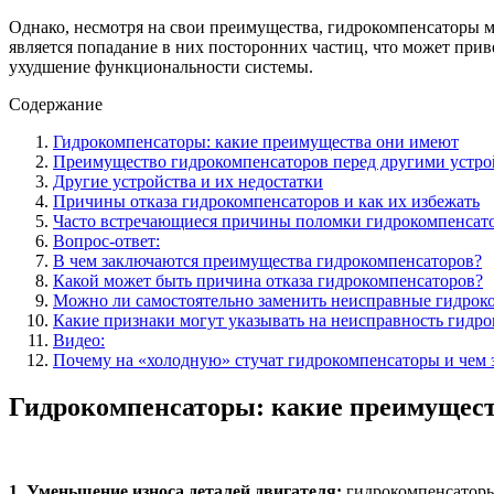
Однако, несмотря на свои преимущества, гидрокомпенсаторы м
является попадание в них посторонних частиц, что может при
ухудшение функциональности системы.
Содержание
Гидрокомпенсаторы: какие преимущества они имеют
Преимущество гидрокомпенсаторов перед другими устр
Другие устройства и их недостатки
Причины отказа гидрокомпенсаторов и как их избежать
Часто встречающиеся причины поломки гидрокомпенсат
Вопрос-ответ:
В чем заключаются преимущества гидрокомпенсаторов?
Какой может быть причина отказа гидрокомпенсаторов?
Можно ли самостоятельно заменить неисправные гидрок
Какие признаки могут указывать на неисправность гидр
Видео:
Почему на «холодную» стучат гидрокомпенсаторы и чем э
Гидрокомпенсаторы: какие преимущес
1. Уменьшение износа деталей двигателя:
гидрокомпенсаторы 