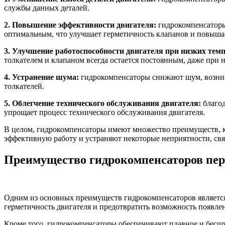
службы данных деталей.
2. Повышение эффективности двигателя:
гидрокомпенсаторы 
оптимальным, что улучшает герметичность клапанов и повыша
3. Улучшение работоспособности двигателя при низких тем
толкателем и клапаном всегда остается постоянным, даже при 
4. Устранение шума:
гидрокомпенсаторы снижают шум, возника
толкателей.
5. Облегчение технического обслуживания двигателя:
благод
упрощает процесс технического обслуживания двигателя.
В целом, гидрокомпенсаторы имеют множество преимуществ, к
эффективную работу и устраняют некоторые неприятности, св
Преимущество гидрокомпенсаторов пер
Одним из основных преимуществ гидрокомпенсаторов является 
герметичность двигателя и предотвратить возможность появле
Кроме того, гидрокомпенсаторы обеспечивают плавное и бесшу