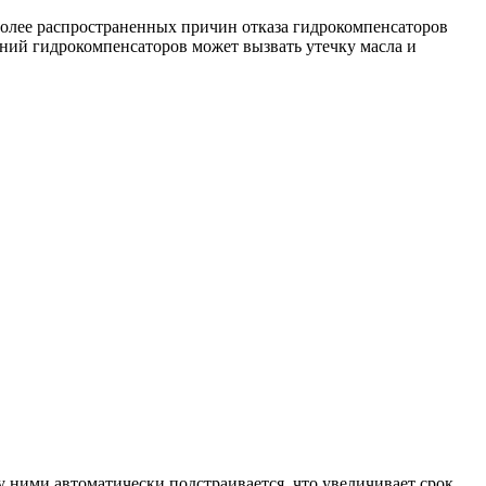
более распространенных причин отказа гидрокомпенсаторов
ений гидрокомпенсаторов может вызвать утечку масла и
 ними автоматически подстраивается, что увеличивает срок