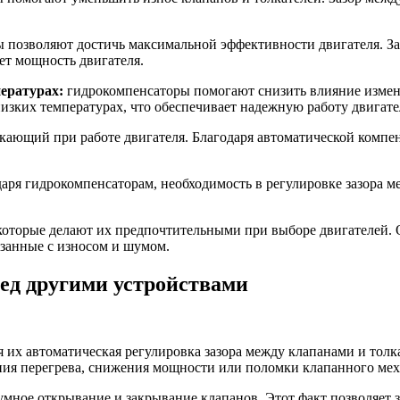
позволяют достичь максимальной эффективности двигателя. Заз
ет мощность двигателя.
пературах:
гидрокомпенсаторы помогают снизить влияние измене
низких температурах, что обеспечивает надежную работу двигате
ющий при работе двигателя. Благодаря автоматической компенса
аря гидрокомпенсаторам, необходимость в регулировке зазора м
оторые делают их предпочтительными при выборе двигателей. О
язанные с износом и шумом.
ед другими устройствами
их автоматическая регулировка зазора между клапанами и толк
ния перегрева, снижения мощности или поломки клапанного мех
мное открывание и закрывание клапанов. Этот факт позволяет 