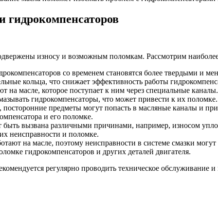
и гидрокомпенсаторов
подвержены износу и возможным поломкам. Рассмотрим наиболе
рокомпенсаторов со временем становятся более твердыми и мене
тельные кольца, что снижает эффективность работы гидрокомпенс
т на масле, которое поступает к ним через специальные канал
смазывать гидрокомпенсаторы, что может привести к их поломке.
, посторонние предметы могут попасть в масляные каналы и п
мпенсатора и его поломке.
ет быть вызвана различными причинами, например, износом упл
 их неисправности и поломке.
тают на масле, поэтому неисправности в системе смазки могут н
оломке гидрокомпенсаторов и других деталей двигателя.
омендуется регулярно проводить техническое обслуживание и п