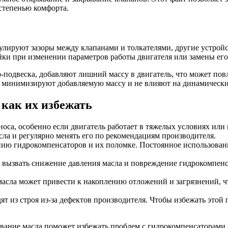
 степенью комфорта.
гулируют зазоры между клапанами и толкателями, другие устрой
ки при изменении параметров работы двигателя или замены его
р-подвеска, добавляют лишний массу в двигатель, что может пов
, минимизируют добавляемую массу и не влияют на динамические
как их избежать
зноса, особенно если двигатель работает в тяжелых условиях и
асла и регулярно менять его по рекомендациям производителя.
ению гидрокомпенсаторов и их поломке. Постоянное использован
т вызвать снижение давления масла и повреждение гидрокомпенс
асла может привести к накоплению отложений и загрязнений, чт
т из строя из-за дефектов производителя. Чтобы избежать этой 
ание масла поможет избежать проблем с гидрокомпенсаторами и