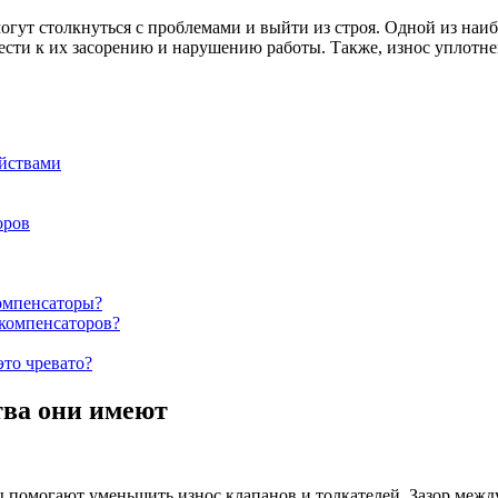
огут столкнуться с проблемами и выйти из строя. Одной из наи
вести к их засорению и нарушению работы. Также, износ уплотн
ойствами
оров
омпенсаторы?
окомпенсаторов?
то чревато?
тва они имеют
помогают уменьшить износ клапанов и толкателей. Зазор между