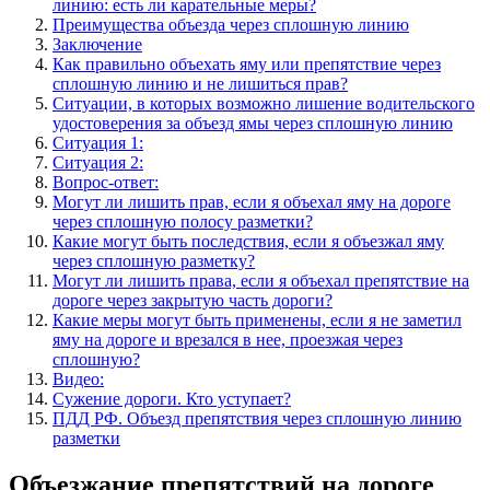
линию: есть ли карательные меры?
Преимущества объезда через сплошную линию
Заключение
Как правильно объехать яму или препятствие через
сплошную линию и не лишиться прав?
Ситуации, в которых возможно лишение водительского
удостоверения за объезд ямы через сплошную линию
Ситуация 1:
Ситуация 2:
Вопрос-ответ:
Могут ли лишить прав, если я объехал яму на дороге
через сплошную полосу разметки?
Какие могут быть последствия, если я объезжал яму
через сплошную разметку?
Могут ли лишить права, если я объехал препятствие на
дороге через закрытую часть дороги?
Какие меры могут быть применены, если я не заметил
яму на дороге и врезался в нее, проезжая через
сплошную?
Видео:
Сужение дороги. Кто уступает?
ПДД РФ. Объезд препятствия через сплошную линию
разметки
Объезжание препятствий на дороге