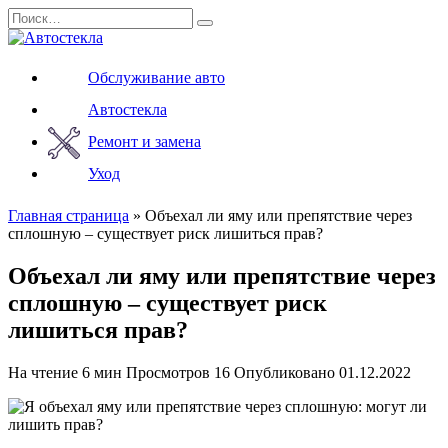
Перейти
Search
к
for:
содержанию
Обслуживание авто
Автостекла
Ремонт и замена
Уход
Главная страница
»
Объехал ли яму или препятствие через
сплошную – существует риск лишиться прав?
Объехал ли яму или препятствие через
сплошную – существует риск
лишиться прав?
На чтение
6 мин
Просмотров
16
Опубликовано
01.12.2022