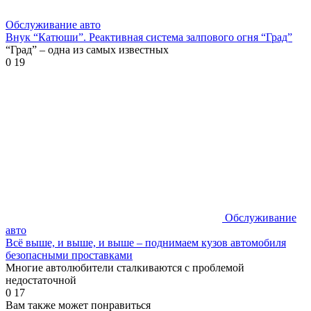
Обслуживание авто
Внук “Катюши”. Реактивная система залпового огня “Град”
“Град” – одна из самых известных
0
19
Обслуживание
авто
Всё выше, и выше, и выше – поднимаем кузов автомобиля
безопасными проставками
Многие автолюбители сталкиваются с проблемой
недостаточной
0
17
Вам также может понравиться