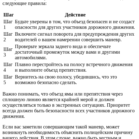
следующие правила:
Шаг
Действие
Шаг
Будьте уверены в том, что объезд безопасен и не создаст
1
опасности для других участников дорожного движения.
Шаг
Включите сигнал поворота для предупреждения других
2
водителей о вашем намерении совершить маневр.
Проверьте зеркала заднего вида и обеспечьте
Шаг
достаточный промежуток между вами и другими
3
автомобилями.
Шаг
Плавно перестройтесь на полосу встречного движения
4
и выполните объезд препятствия.
Шаг
Вернитесь на свою полосу, убедившись, что это
5
возможно безопасно сделать.
Важно понимать, что объезд ямы или препятствия через
сплошную линию является крайней мерой и должен
осуществляться только в экстренных ситуациях. Приоритет
всегда должен быть безопасности всех участников дорожного
движения.
Если вас заметили совершающим такой маневр, может
возникнуть необходимость объяснить полицейским причину
вашего действия. В этом случае, важно быть честным и