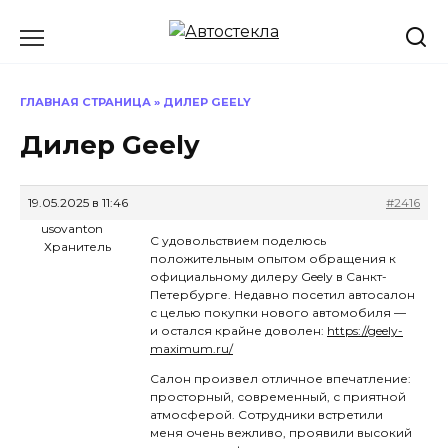
Перейти
к
содержанию
ГЛАВНАЯ СТРАНИЦА
»
ДИЛЕР GEELY
Дилер Geely
19.05.2025 в 11:46
#2416
usovanton
С удовольствием поделюсь
Хранитель
положительным опытом обращения к
официальному дилеру Geely в Санкт-
Петербурге. Недавно посетил автосалон
с целью покупки нового автомобиля —
и остался крайне доволен:
https://geely-
maximum.ru/
Салон произвел отличное впечатление:
просторный, современный, с приятной
атмосферой. Сотрудники встретили
меня очень вежливо, проявили высокий