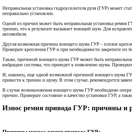
Неправильная установка гидроусилителя руля (ГУР) может ст
неправильно установлен.
Одной из причин может быть неправильная установка ремня Г
трению, что в результате вызывает воющий шум. Для исправле
автомобиля.
Другая возможная причина воющего шума ГУР – плохое креплен
Проверьте крепления ГУР и при необходимости закрепите их б
Также, причиной воющего шума ГУР может быть неправильная ус
вибрацию системы, что приведет к появлению шума. Проверьте 
И, наконец, еще одной возможной причиной воющего шума ГУР
привести к трению и шуму. В этом случае, рекомендуется заме
В случае возникновения воющего шума ГУР необходимо операт
причин. Проверьте состояние и качество установки ГУР, а та
Износ ремня привода ГУР: причины и 
Причины износа ремня привода ГУР: