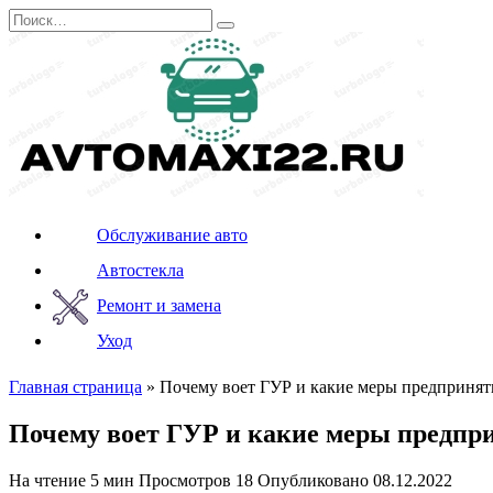
Перейти
Search
к
for:
содержанию
Обслуживание авто
Автостекла
Ремонт и замена
Уход
Главная страница
»
Почему воет ГУР и какие меры предпринят
Почему воет ГУР и какие меры предпр
На чтение
5 мин
Просмотров
18
Опубликовано
08.12.2022