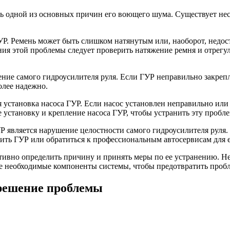
ать одной из основных причин его воющего шума. Существует н
УР. Ремень может быть слишком натянутым или, наоборот, недо
ния этой проблемы следует проверить натяжение ремня и отрегу
ие самого гидроусилителя руля. Если ГУР неправильно закрепле
олее надежно.
тановка насоса ГУР. Если насос установлен неправильно или не
установку и крепление насоса ГУР, чтобы устранить эту пробле
 является нарушение целостности самого гидроусилителя руля.
нить ГУР или обратиться к профессиональным автосервисам для е
ивно определить причину и принять меры по ее устранению. Не
кже необходимые компоненты системы, чтобы предотвратить проб
решение проблемы