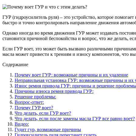
ГУР (гидроусилитель руля) – это устройство, которое помогает
быстро и точно контролировать направление движения автомо
Однако иногда во время движения ГУР может издавать постоя
становится причиной беспокойства и вопрос, что же делать, ес
Если ГУР воет, это может быть вызвано различными причинами
масла может привести к трениям и износу компонентов, что вы
Содержание
Почему воет ГУР: возможные причины и их удаление
Неправильная установка ГУР: возможные причины и их 
Износ ремня привода ГУР: причины и решение проблем
Причины износа ремня привода ГУР:
Решение проблемы:
Вопрос-ответ:
Почему ГУР воет?
Что делать, если ГУР воет?
Что делать, если после замены масла ГУР все равно воет?
Видео:
Гудит гур, возможные причины
Гидроусилитель руля перестанет гудеть