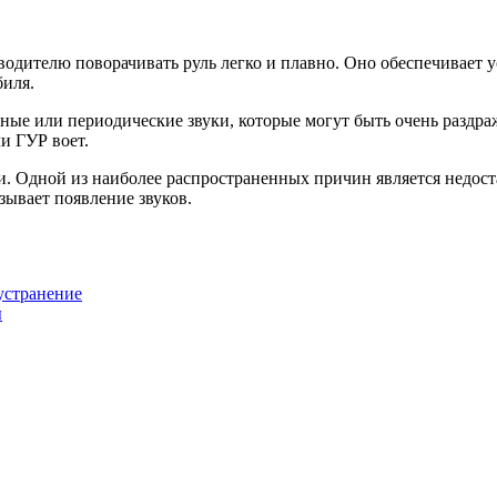
 водителю поворачивать руль легко и плавно. Оно обеспечивает 
биля.
нные или периодические звуки, которые могут быть очень разд
ли ГУР воет.
. Одной из наиболее распространенных причин является недоста
зывает появление звуков.
устранение
ы