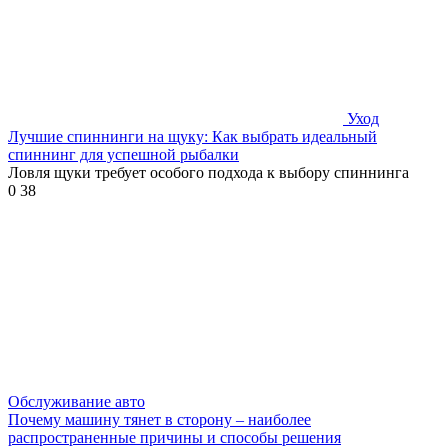
Уход
Лучшие спиннинги на щуку: Как выбрать идеальный
спиннинг для успешной рыбалки
Ловля щуки требует особого подхода к выбору спиннинга
0
38
Обслуживание авто
Почему машину тянет в сторону – наиболее
распространенные причины и способы решения