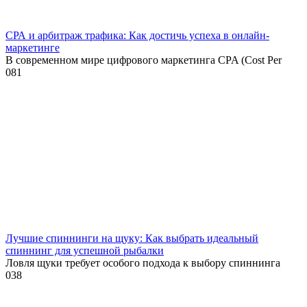
СРА и арбитраж трафика: Как достичь успеха в онлайн-
маркетинге
В современном мире цифрового маркетинга CPA (Cost Per
0
81
Лучшие спиннинги на щуку: Как выбрать идеальный
спиннинг для успешной рыбалки
Ловля щуки требует особого подхода к выбору спиннинга
0
38