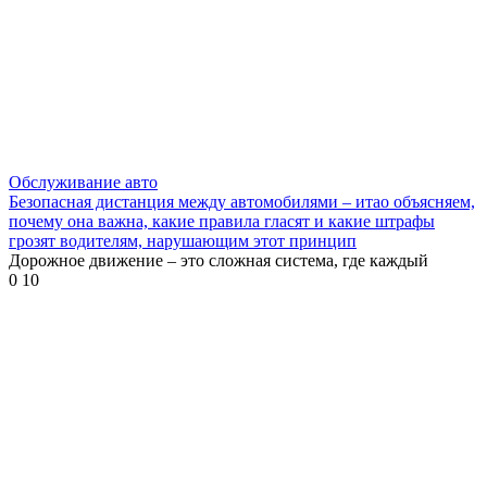
Обслуживание авто
Безопасная дистанция между автомобилями – итао объясняем,
почему она важна, какие правила гласят и какие штрафы
грозят водителям, нарушающим этот принцип
Дорожное движение – это сложная система, где каждый
0
10