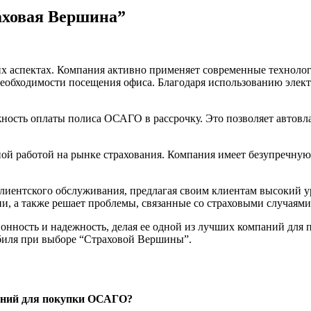
аховая Вершина”
х аспектах. Компания активно применяет современные техноло
еобходимости посещения офиса. Благодаря использованию элек
ость оплаты полиса ОСАГО в рассрочку. Это позволяет автовла
й работой на рынке страхования. Компания имеет безупречную 
клиентского обслуживания, предлагая своим клиентам высокий у
и, а также решает проблемы, связанные со страховыми случаями
ионность и надежность, делая ее одной из лучших компаний дл
обиля при выборе “Страховой Вершины”.
паний для покупки ОСАГО?