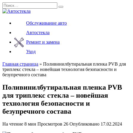
Перейти
Search
к
for:
содержанию
Обслуживание авто
Автостекла
Ремонт и замена
Уход
Главная страница
»
Поливинилбутиральная пленка PVB для
триплекс стекла – новейшая технология безопасности и
безупречного состава
Поливинилбутиральная пленка PVB
для триплекс стекла – новейшая
технология безопасности и
безупречного состава
На чтение
8 мин
Просмотров
26
Опубликовано
17.02.2024