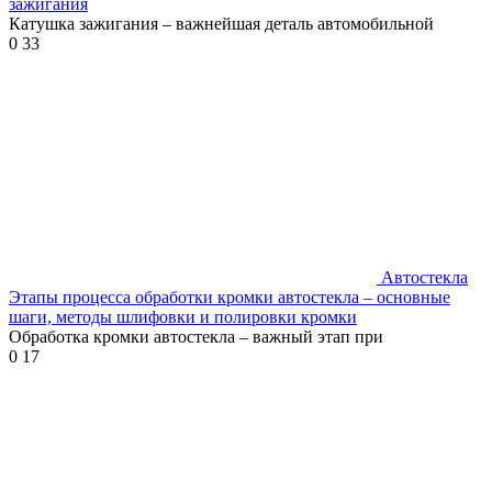
зажигания
Катушка зажигания – важнейшая деталь автомобильной
0
33
Автостекла
Этапы процесса обработки кромки автостекла – основные
шаги, методы шлифовки и полировки кромки
Обработка кромки автостекла – важный этап при
0
17