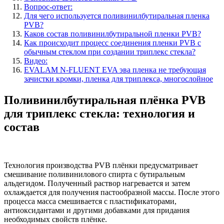
Вопрос-ответ:
Для чего используется поливинилбутиральная пленка
PVB?
Каков состав поливинилбутиральной пленки PVB?
Как происходит процесс соединения пленки PVB с
обычным стеклом при создании триплекс стекла?
Видео:
EVALAM N-FLUENT EVA эва пленка не требующая
зачистки кромки, пленка для триплекса, многослойное
Поливинилбутиральная плёнка PVB
для триплекс стекла: технология и
состав
Технология производства PVB плёнки предусматривает
смешивание поливинилового спирта с бутиральным
альдегидом. Полученный раствор нагревается и затем
охлаждается для получения пастообразной массы. После этого
процесса масса смешивается с пластификаторами,
антиоксидантами и другими добавками для придания
необходимых свойств плёнке.