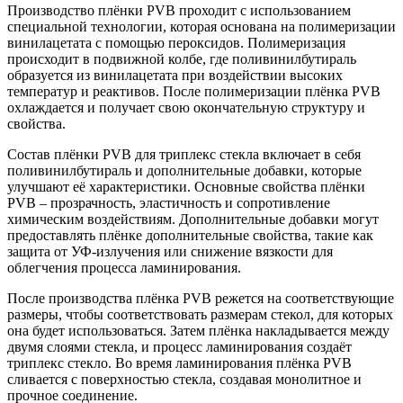
Производство плёнки PVB проходит с использованием
специальной технологии, которая основана на полимеризации
винилацетата с помощью пероксидов. Полимеризация
происходит в подвижной колбе, где поливинилбутираль
образуется из винилацетата при воздействии высоких
температур и реактивов. После полимеризации плёнка PVB
охлаждается и получает свою окончательную структуру и
свойства.
Состав плёнки PVB для триплекс стекла включает в себя
поливинилбутираль и дополнительные добавки, которые
улучшают её характеристики. Основные свойства плёнки
PVB – прозрачность, эластичность и сопротивление
химическим воздействиям. Дополнительные добавки могут
предоставлять плёнке дополнительные свойства, такие как
защита от УФ-излучения или снижение вязкости для
облегчения процесса ламинирования.
После производства плёнка PVB режется на соответствующие
размеры, чтобы соответствовать размерам стекол, для которых
она будет использоваться. Затем плёнка накладывается между
двумя слоями стекла, и процесс ламинирования создаёт
триплекс стекло. Во время ламинирования плёнка PVB
сливается с поверхностью стекла, создавая монолитное и
прочное соединение.