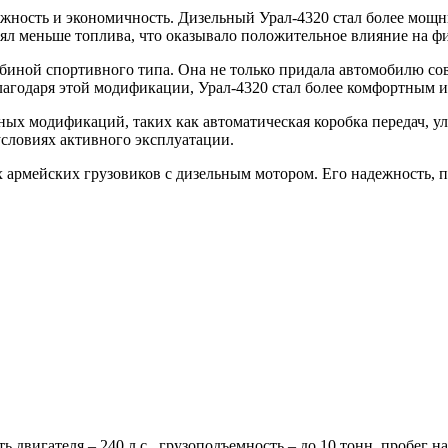
жность и экономичность. Дизельный Урал-4320 стал более мощн
лял меньше топлива, что оказывало положительное влияние на 
биной спортивного типа. Она не только придала автомобилю со
лагодаря этой модификации, Урал-4320 стал более комфортным и
ных модификаций, таких как автоматическая коробка передач, у
словиях активного эксплуатации.
х армейских грузовиков с дизельным мотором. Его надежность, 
вигателя – 240 л.с., грузоподъемность – до 10 тонн, пробег на о