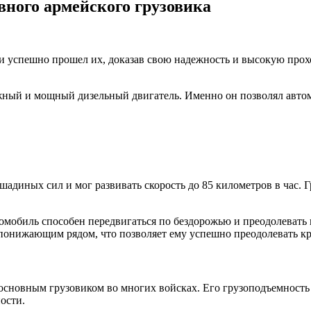
овного армейского грузовика
 и успешно прошел их, доказав свою надежность и высокую про
жный и мощный дизельный двигатель. Именно он позволял автом
диных сил и мог развивать скорость до 85 километров в час. Г
омобиль способен передвигаться по бездорожью и преодолевать
с понижающим рядом, что позволяет ему успешно преодолевать к
основным грузовиком во многих войсках. Его грузоподъемность
ости.