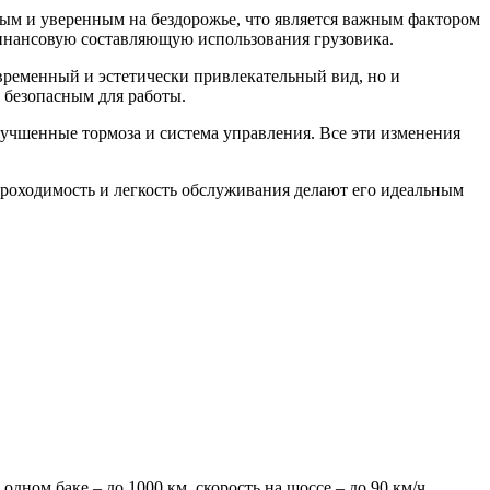
ым и уверенным на бездорожье, что является важным фактором
финансовую составляющую использования грузовика.
временный и эстетически привлекательный вид, но и
 безопасным для работы.
лучшенные тормоза и система управления. Все эти изменения
проходимость и легкость обслуживания делают его идеальным
дном баке – до 1000 км, скорость на шоссе – до 90 км/ч,