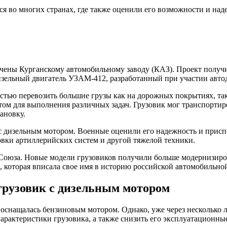
ся во многих странах, где также оценили его возможности и над
чены Курганскому автомобильному заводу (КАЗ). Проект получил
изельный двигатель УЗАМ-412, разработанный при участии авто
тью перевозить большие грузы как на дорожных покрытиях, так
ом для выполнения различных задач. Грузовик мог транспортир
ановку.
с дизельным мотором. Военные оценили его надежность и присп
ровки артиллерийских систем и другой тяжелой техники.
о Союза. Новые модели грузовиков получили больше модернизи
й, которая вписала свое имя в историю российской автомобильн
грузовик с дизельным мотором
оснащалась бензиновым мотором. Однако, уже через несколько л
арактеристики грузовика, а также снизить его эксплуатационны