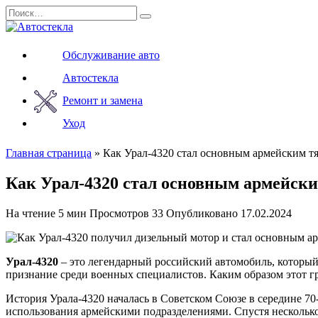
Перейти
Search
к
for:
содержанию
Обслуживание авто
Автостекла
Ремонт и замена
Уход
Главная страница
»
Как Урал-4320 стал основным армейским тя
Как Урал-4320 стал основным армейски
На чтение
5 мин
Просмотров
33
Опубликовано
17.02.2024
Урал-4320
– это легендарный российский автомобиль, который
признание среди военных специалистов. Каким образом этот г
История Урала-4320 началась в Советском Союзе в середине 70
использования армейскими подразделениями. Спустя несколько