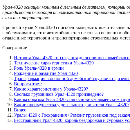
Урал-4320 оснащен мощным дизельным двигателем, который об
проходимость благодаря использованию полноприводной систе
сложных территориях.
Прочный кузов Урал-4320 способен выдержать значительные на
в обслуживании, этот автомобиль стал не только основным обо
отдаленные территории и транспортировка строительных мате
Содержание
История Урал-4320: от создания до основного армейского
Технические характеристики Урал-4320
Роль Урала-4320 в армии
Рождение и развитие Урал-4320
Трансформация в основной армейский грузовик с дизел
Вопрос-ответ:
Какие характеристики у Урала-4320?
Сколько грузовиков Урал-4320 произведено?
Каким образом Урал-4320 стал основным армейским гру
Какие преимущества у дизельного двигателя Урала-4320?
Видео:
Уралы 4320 с Госхранения / Ремонт грузовиков под заказ
Бесстрашный Урал-4320: король бездорожья и суровых у