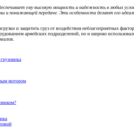
еспечивает ему высокую мощность и надежность в любых услов
мы и понижающей передаче. Эти особенности делают его идеаль
грузки и защитить груз от воздействия неблагоприятных факто
рудованием армейских подразделений, но и широко использовалс
риалов.
 грузовика
ьным мотором
зовиком?
чика
словий