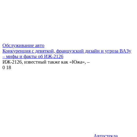
Обслуживание авто
Конкуренция с девяткой, французский дизайн и угроза ВАЗу
– мифы и факты об ИЖ-2126
ИЖ-2126, известный также как «Южа», –
0
18
Автостекла