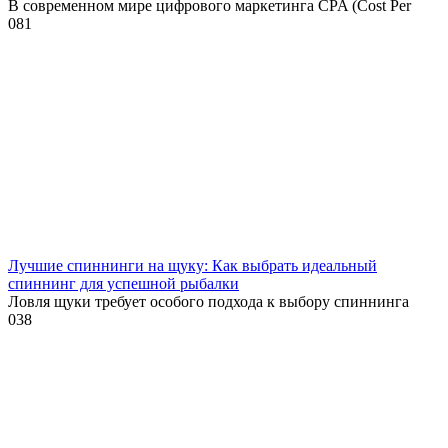
В современном мире цифрового маркетинга CPA (Cost Per
0
81
Лучшие спиннинги на щуку: Как выбрать идеальный
спиннинг для успешной рыбалки
Ловля щуки требует особого подхода к выбору спиннинга
0
38