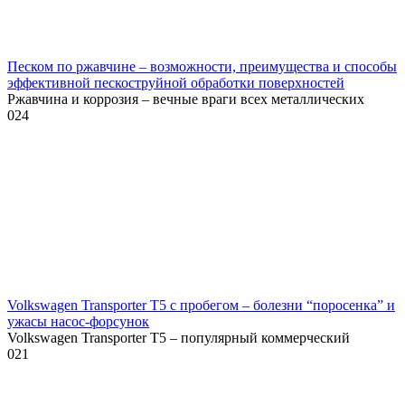
Песком по ржавчине – возможности, преимущества и способы
эффективной пескоструйной обработки поверхностей
Ржавчина и коррозия – вечные враги всех металлических
0
24
Volkswagen Transporter T5 с пробегом – болезни “поросенка” и
ужасы насос-форсунок
Volkswagen Transporter T5 – популярный коммерческий
0
21