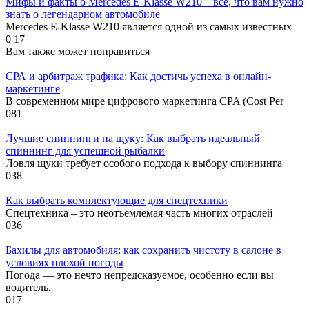
Мифы и факты о Mercedes E-Klasse W210 – всё, что вам нужно
знать о легендарном автомобиле
Mercedes E-Klasse W210 является одной из самых известных
0
17
Вам также может понравиться
СРА и арбитраж трафика: Как достичь успеха в онлайн-
маркетинге
В современном мире цифрового маркетинга CPA (Cost Per
0
81
Лучшие спиннинги на щуку: Как выбрать идеальный
спиннинг для успешной рыбалки
Ловля щуки требует особого подхода к выбору спиннинга
0
38
Как выбрать комплектующие для спецтехники
Спецтехника – это неотъемлемая часть многих отраслей
0
36
Бахилы для автомобиля: как сохранить чистоту в салоне в
условиях плохой погоды
Погода — это нечто непредсказуемое, особенно если вы
водитель.
0
17