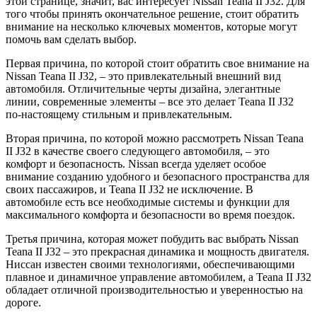
этой странице, значит, вас интересует Nissan Teana II J32. Для
того чтобы принять окончательное решение, стоит обратить
внимание на несколько ключевых моментов, которые могут
помочь вам сделать выбор.
Первая причина, по которой стоит обратить свое внимание на
Nissan Teana II J32, – это привлекательный внешний вид
автомобиля. Отличительные черты дизайна, элегантные
линии, современные элементы – все это делает Teana II J32
по-настоящему стильным и привлекательным.
Вторая причина, по которой можно рассмотреть Nissan Teana
II J32 в качестве своего следующего автомобиля, – это
комфорт и безопасность. Nissan всегда уделяет особое
внимание созданию удобного и безопасного пространства для
своих пассажиров, и Teana II J32 не исключение. В
автомобиле есть все необходимые системы и функции для
максимального комфорта и безопасности во время поездок.
Третья причина, которая может побудить вас выбрать Nissan
Teana II J32 – это прекрасная динамика и мощность двигателя.
Ниссан известен своими технологиями, обеспечивающими
плавное и динамичное управление автомобилем, а Teana II J32
обладает отличной производительностью и уверенностью на
дороге.