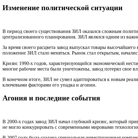
Изменение политической ситуации
В период своего существования ЗИЛ оказался сложным полити
централизованного планирования. ЗИЛ являлся одним из важ
За время своего расцвета завод выпускал товары высочайшего 
положение ЗИЛ стало меняться. Рынок стал открытым, началис
Кризис 1990-х годов, характеризующийся экономической неста
многие рабочие места были уничтожены, завод потерял свое в
В конечном итоге, ЗИЛ не сумел адаптироваться к новым реали
ключевыми факторами его упадка и агонии.
Агония и последние события
В 2000-х годах завод ЗИЛ начал глубокий кризис, который при
не могло конкурировать с современными мировыми технологиям
В 2007 году была создана специальная инвестиционная компан