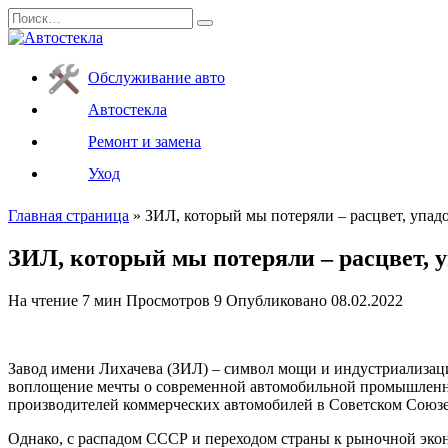
Перейти
Search
к
for:
содержанию
Обслуживание авто
Автостекла
Ремонт и замена
Уход
Главная страница
»
ЗИЛ, который мы потеряли – расцвет, упадо
ЗИЛ, который мы потеряли – расцвет, у
На чтение
7 мин
Просмотров
9
Опубликовано
08.02.2022
Завод имени Лихачева (ЗИЛ) – символ мощи и индустриализаци
воплощение мечты о современной автомобильной промышленно
производителей коммерческих автомобилей в Советском Союзе
Однако, с распадом СССР и переходом страны к рыночной экон