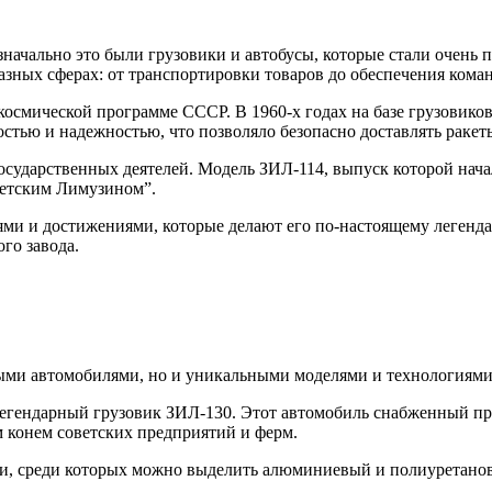
значально это были грузовики и автобусы, которые стали очень
разных сферах: от транспортировки товаров до обеспечения ком
 космической программе СССР. В 1960-х годах на базе грузовик
стью и надежностью, что позволяло безопасно доставлять ракет
осударственных деятелей. Модель ЗИЛ-114, выпуск которой начал
ветским Лимузином”.
ми и достижениями, которые делают его по-настоящему легендар
го завода.
ыми автомобилями, но и уникальными моделями и технологиями,
легендарный грузовик ЗИЛ-130. Этот автомобиль снабженный пр
 конем советских предприятий и ферм.
и, среди которых можно выделить алюминиевый и полиуретановы