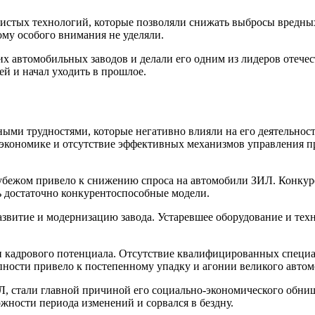
стых технологий, которые позволяли снижать выбросы вредных 
ому особого внимания не уделяли.
их автомобильных заводов и делали его одним из лидеров отеч
й и начал уходить в прошлое.
зными трудностями, которые негативно влияли на его деятельнос
 экономике и отсутствие эффективных механизмов управления 
 рубежом привело к снижению спроса на автомобили ЗИЛ. Конку
ь достаточно конкурентоспособные модели.
развитие и модернизацию завода. Устаревшее оборудование и тех
 и кадрового потенциала. Отсутствие квалифицированных специа
пности привело к постепенному упадку и агонии великого автом
ИЛ, стали главной причиной его социально-экономического обни
жности периода изменений и сорвался в бездну.