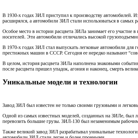
В 1930-х годах ЗИЛ приступил к производству автомобилей. И
расширялся, а автомобили ЗИЛ стали использоваться в самых 
Особое место в истории расцвета ЗИЛа занимает его участие в
носителей. Эти автомобили отличались высокой грузоподъемно
В 1970-х годах ЗИЛ стал выпускать легковые автомобили для г
престижных машин в СССР. Сегодня ее нередко называют “со
В целом, история расцвета ЗИЛа наполнена знаковыми события
после расцвета пришел упадок, агония и наконец, смерть велико
Уникальные модели и технологии
Завод ЗИЛ был известен не только своими грузовыми и легков
Одной из самых известных моделей, созданных на ЗИЛе, был 
перевозить большие грузы. ЗИЛ-130 был незаменимым рабочим
Также великий завод ЗИЛ разрабатывал уникальные технологи
автомобили ЗИЛ стали легче и более прочными.