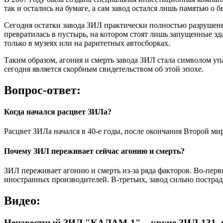
так и остались на бумаге, а сам завод остался лишь памятью о 
Сегодня остатки завода ЗИЛ практически полностью разрушены.
превратилась в пустырь, на котором стоят лишь запущенные з
только в музеях или на раритетных автосборках.
Таким образом, агония и смерть завода ЗИЛ стала символом у
сегодня является скорбным свидетельством об этой эпохе.
Вопрос-ответ:
Когда начался расцвет ЗИЛа?
Расцвет ЗИЛа начался в 40-е годы, после окончания Второй ми
Почему ЗИЛ переживает сейчас агонию и смерть?
ЗИЛ переживает агонию и смерть из-за ряда факторов. Во-пер
иностранных производителей. В-третьих, завод сильно пострад
Видео:
Неизвестный ЗИЛ "КАЛАМ-1" – круче ЗИЛ-131, н