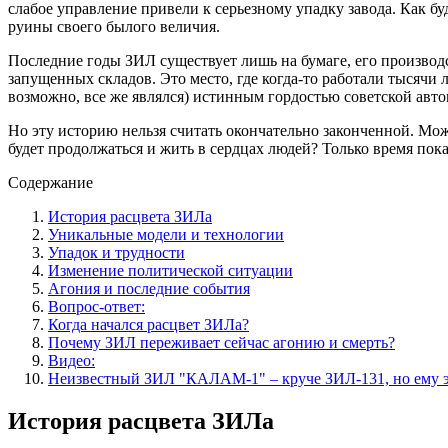
слабое управление привели к серьезному упадку завода. Как бу
руины своего былого величия.
Последние годы ЗИЛ существует лишь на бумаге, его производ
запущенных складов. Это место, где когда-то работали тысячи 
возможно, все же являлся) истинным гордостью советской ав
Но эту историю нельзя считать окончательно законченной. Мож
будет продолжаться и жить в сердцах людей? Только время пок
Содержание
История расцвета ЗИЛа
Уникальные модели и технологии
Упадок и трудности
Изменение политической ситуации
Агония и последние события
Вопрос-ответ:
Когда начался расцвет ЗИЛа?
Почему ЗИЛ переживает сейчас агонию и смерть?
Видео:
Неизвестный ЗИЛ "КАЛАМ-1" – круче ЗИЛ-131, но ему э
История расцвета ЗИЛа