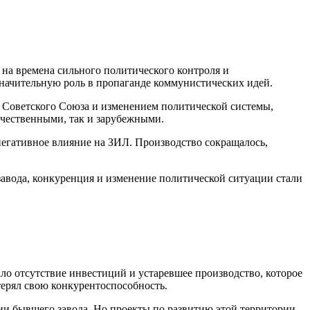
на времена сильного политического контроля и
начительную роль в пропаганде коммунистических идей.
ом Советского Союза и изменением политической системы,
ечественными, так и зарубежными.
негативное влияние на ЗИЛ. Производство сокращалось,
 завода, конкуренция и изменение политической ситуации стали
ло отсутствие инвестиций и устаревшее производство, которое
ерял свою конкурентоспособность.
ии бывшего завода. Но проекты по развитию этой территории