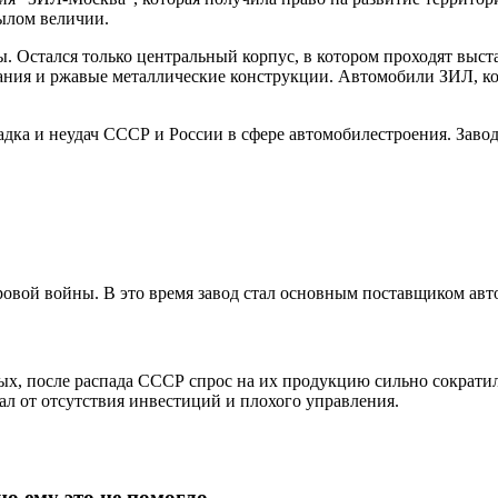
былом величии.
 Остался только центральный корпус, в котором проходят выста
дания и ржавые металлические конструкции. Автомобили ЗИЛ, ко
падка и неудач СССР и России в сфере автомобилестроения. Зав
ровой войны. В это время завод стал основным поставщиком авт
вых, после распада СССР спрос на их продукцию сильно сократи
ал от отсутствия инвестиций и плохого управления.
о ему это не помогло