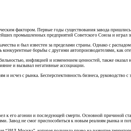
ческим фактором. Первые годы существования завода пришлись 
нейших промышленных предприятий Советского Союза и играл з
качества и был известен за пределами страны. Однако с распад
ь конкурентные борьбы с другими автопроизводителями, как от
бильностью, инфляцией и изменением ценностей, также оказал 
лияние и вызывал негативные ассоциации.
ям и исчез с рынка. Бесперспективность бизнеса, руководство с
вел к его агонии и последующей смерти. Основной причиной ста
и. Завод не смог приспособиться к новым реалиям рынка и пот
ия “ЗИЛ-Москва”, которая получила право на развитие территор