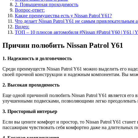
2. Повышенная проходимость
Вопрос-ответ:
Какие преимущества есть у Nissan Patrol Y61?
Что делает Nissan Patrol Y61 не самым привлекательным 
Видео:
ТОП – 10 плюсов автомобиля #Nissan #Patrol Y60 | Y61 |
Причин полюбить Nissan Patrol Y61
1. Надежность и долговечность
Среди преимуществ Nissan Patrol Y61 можно выделить его над
своей прочной конструкции и надежным компонентам. Вы может
2. Высокая проходимость
Еще одной причиной полюбить Nissan Patrol Y61 является его
улучшенными подвесками, позволяющими легко преодолевать пре
3. Просторный интерьер
Если вы цените комфорт и простор, то Nissan Patrol Y61 ста
пассажирам чувствовать себя комфортно даже на длительных по
4. Богатая комплектация