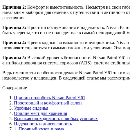
Причина 2:
Комфорт и вместительность. Несмотря на свои габар
идеальным выбором для семейных путешествий и активного от
расстояния.
Причина 3:
Простота обслуживания и надежность. Nissan Patr
быть уверены, что он не подведет вас в самый неподходящий м
Причина 4:
Превосходные возможности внедорожника. Nissan P
позволяют справиться с самыми сложными условиями. Эта модел
Причина 5:
Высокий уровень безопасности. Nissan Patrol Y61
антиблокировочная система тормозов (ABS), система стабилиз
Ведь именно эти особенности делают Nissan Patrol Y61 таким я
недовольство у владельцев. В следующей статье мы рассмотрим
Содержание
Причин полюбить Nissan Patrol Y61
Просторный и комфортный салон
Удобные сиденья
Обилие мест для хранения
Высокая проходимость в любых условиях
Надежность и долговечность
1. Прочный кузов и рама