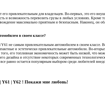
ают его привлекательным для владельцев. Во-первых, это его вн
ть и возможность перевозить грузы в любых условиях. Кроме то
ождение максимально приятным и безопасным. Наконец, он обла
томобилем в своем классе?
rol Y61 не самым привлекательным автомобилем в своем классе.
омпактные и эстетически привлекательные автомобили. Во-вторых
того, его топливная экономичность может быть низкой, что мож
ннего дизайна и отсутствие некоторых современных технологиче
Y61 все равно остается популярным выбором среди любителей вне
| Y61 | Y62 ! Покажи мне любовь!