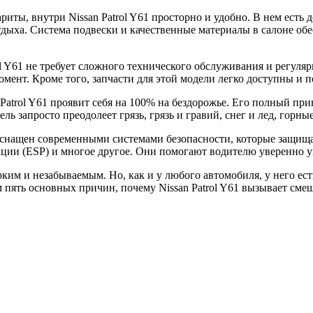
иты, внутри Nissan Patrol Y61 просторно и удобно. В нем есть до
дыха. Система подвески и качественные материалы в салоне об
ol Y61 не требует сложного технического обслуживания и регул
омент. Кроме того, запчасти для этой модели легко доступны и 
atrol Y61 проявит себя на 100% на бездорожье. Его полный пр
ь запросто преодолеет грязь, грязь и гравий, снег и лед, горн
 оснащен современными системами безопасности, которые защищ
ации (ESP) и многое другое. Они помогают водителю уверенно у
рким и незабываемым. Но, как и у любого автомобиля, у него ес
 пять основных причин, почему Nissan Patrol Y61 вызывает сме