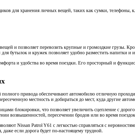
ков для хранения личных вещей, таких как сумки, телефоны, кл
вещей и позволяет перевозить крупные и громоздкие грузы. Кром
 для бутылок и кружек позволяет удобно разместить напитки и и
комфорта и удобства во время поездки. Его просторный и функц
ях
полного привода обеспечивают автомобилю отличную проходимос
пересеченную местность и добираться до мест, куда другие автом
ницами блокировки, что позволяет увеличить сцепление с дорог
нии возвышенностей, пересечении бродов или во время поездок
воляют Nissan Patrol Y61 с легкостью справляться с неровностя
я, даже если дорога будет по-настоящему трудной.