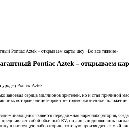
тный Pontiac Aztek – открываем карты шоу «Во все тяжкие»
вагантный Pontiac Aztek – открываем ка
ько завоевал сердца миллионов зрителей, но и стал причиной 
ашины, которые олицетворяют не только жизненное положение гл
е запоминающейся является передвижная нарколаборатория, соз
 представляет собой обычный RV, но лишь подполковник наслаж
шину в настоящую лабораторию, готовую производить самый чи