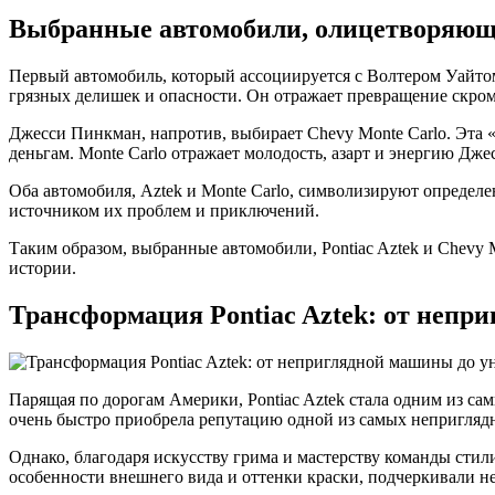
Выбранные автомобили, олицетворяющие
Первый автомобиль, который ассоциируется с Волтером Уайтом
грязных делишек и опасности. Он отражает превращение скром
Джесси Пинкман, напротив, выбирает Chevy Monte Carlo. Эта 
деньгам. Monte Carlo отражает молодость, азарт и энергию Дже
Оба автомобиля, Aztek и Monte Carlo, символизируют определ
источником их проблем и приключений.
Таким образом, выбранные автомобили, Pontiac Aztek и Chevy
истории.
Трансформация Pontiac Aztek: от непр
Парящая по дорогам Америки, Pontiac Aztek стала одним из сам
очень быстро приобрела репутацию одной из самых непригляд
Однако, благодаря искусству грима и мастерству команды стил
особенности внешнего вида и оттенки краски, подчеркивали не