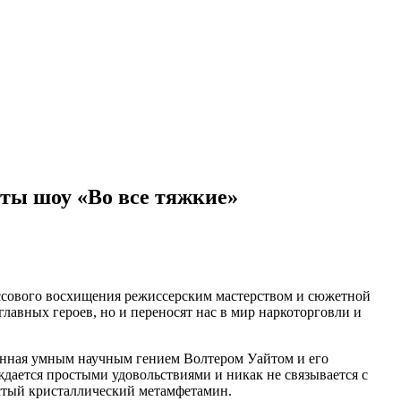
рты шоу «Во все тяжкие»
массового восхищения режиссерским мастерством и сюжетной
авных героев, но и переносят нас в мир наркоторговли и
данная умным научным гением Волтером Уайтом и его
дается простыми удовольствиями и никак не связывается с
стый кристаллический метамфетамин.