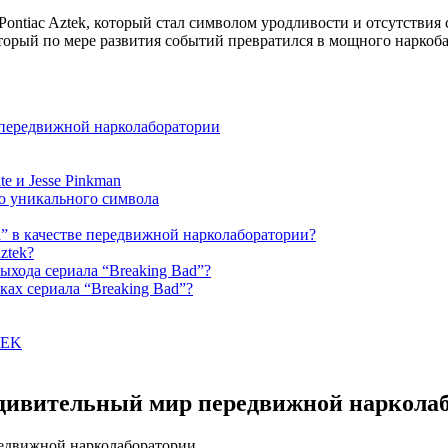
ntiac Aztek, который стал символом уродливости и отсутствия ст
торый по мере развития событий превратился в мощного наркобар
 передвижной нарколаборатории
e и Jesse Pinkman
до уникального символа
d” в качестве передвижной нарколаборатории?
ztеk?
выхода сериала “Breaking Bad”?
ках сериала “Breaking Bad”?
TEK
удивительный мир передвижной наркола