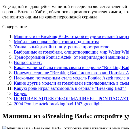
Еще одной выдающейся машиной из сериала является зеленый Po
героя – Волтера Уайта, обычного скромного учителя химии, ко
становится одним из ярких персонажей сериала.
Содержание
Машины из «Breaking Bad»: откройте удивительный мир
Мобильная нарколаборатория под капотом
Уникальный дизайн и внутреннее пространство
Выбранные автомобили, олицетворяющие мир Walter Whit
Трансформация Pontiac Aztek: от неприглядной машины 
Вопрос-ответ:
Какая машина была использована в сериале “Breaking Ba
Почему в сериале “Breaking Bad” использовали Понтіак А
Насколько популярным стала модель Pontiac Aztek после 
Какие другие модели автомобилей использовались в съем
Какую роль играл автомобиль в сериале “Breaking Bad”?
Видео:
ПОНТИАК АЦТЕК ОБЗОР МАШИНЫ – PONTIAC AZ
2004 Pontiac aztek breaking bad 1/43 greenlight
Машины из «Breaking Bad»: откройте 