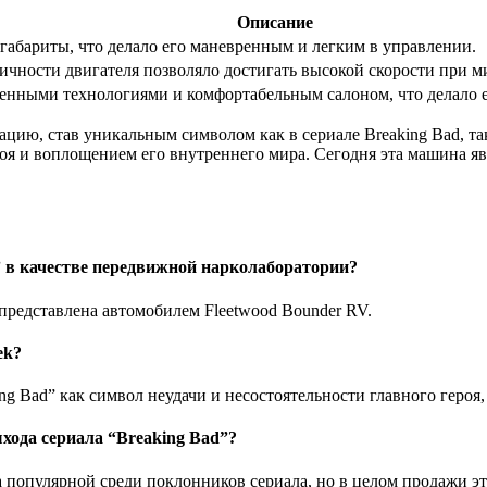
Описание
абариты, что делало его маневренным и легким в управлении.
чности двигателя позволяло достигать высокой скорости при м
енными технологиями и комфортабельным салоном, что делало е
ацию, став уникальным символом как в сериале Breaking Bad, та
роя и воплощением его внутреннего мира. Сегодня эта машина я
” в качестве передвижной нарколаборатории?
представлена автомобилем Fleetwood Bounder RV.
еk?
ng Bad” как символ неудачи и несостоятельности главного героя,
хода сериала “Breaking Bad”?
ала популярной среди поклонников сериала, но в целом продажи 