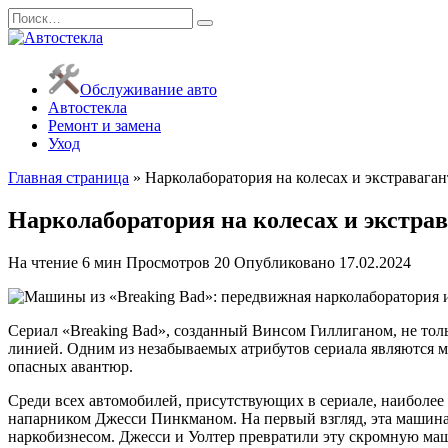
Перейти
Search
к
for:
содержанию
Обслуживание авто
Автостекла
Ремонт и замена
Уход
Главная страница
»
Нарколаборатория на колесах и экстраваган
Нарколаборатория на колесах и экстра
На чтение
6 мин
Просмотров
20
Опубликовано
17.02.2024
Сериал «Breaking Bad», созданный Винсом Гиллиганом, не тол
линией. Одним из незабываемых атрибутов сериала являются м
опасных авантюр.
Среди всех автомобилей, присутствующих в сериале, наиболе
напарником Джесси Пинкманом. На первый взгляд, эта машина
наркобизнесом. Джесси и Уолтер превратили эту скромную ма