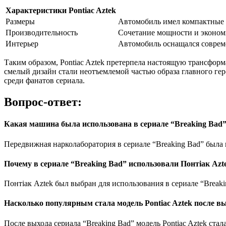
Характеристики Pontiac Aztek
Размеры
Автомобиль имел компактные г
Производительность
Сочетание мощности и экономи
Интерьер
Автомобиль оснащался соврем
Таким образом, Pontiac Aztek претерпела настоящую трансформ
смелый дизайн стали неотъемлемой частью образа главного ге
среди фанатов сериала.
Вопрос-ответ:
Какая машина была использована в сериале “Breaking Bad
Передвижная нарколаборатория в сериале “Breaking Bad” была 
Почему в сериале “Breaking Bad” использовали Понтіак Аzt
Понтіак Аztеk был выбран для использования в сериале “Breaki
Насколько популярным стала модель Pontiac Aztek после вы
После выхода сериала “Breaking Bad” модель Pontiac Aztek ст