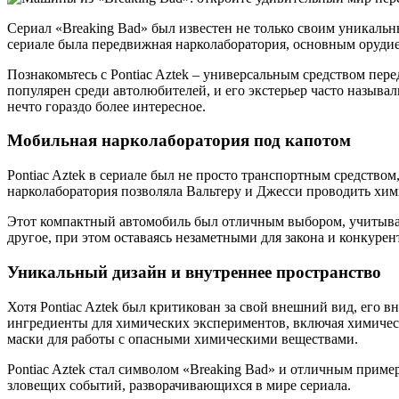
Сериал «Breaking Bad» был известен не только своим уникал
сериале была передвижная нарколаборатория, основным орудие
Познакомьтесь с Pontiac Aztek – универсальным средством пер
популярен среди автолюбителей, и его экстерьер часто называли
нечто гораздо более интересное.
Мобильная нарколаборатория под капотом
Pontiac Aztek в сериале был не просто транспортным средств
нарколаборатория позволяла Вальтеру и Джесси проводить хим
Этот компактный автомобиль был отличным выбором, учитывая 
другое, при этом оставаясь незаметными для закона и конкурен
Уникальный дизайн и внутреннее пространство
Хотя Pontiac Aztek был критикован за свой внешний вид, его
ингредиенты для химических экспериментов, включая химическ
маски для работы с опасными химическими веществами.
Pontiac Aztek стал символом «Breaking Bad» и отличным приме
зловещих событий, разворачивающихся в мире сериала.