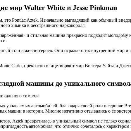
 мир Walter White и Jesse Pinkman
, это Pontiac Aztek. Изначально выглядящий как обычный внед
ного химика в бесстрашного наркокороля.
«заряженная» и стильная машина прекрасно подходит молодому н
сси.
енный этап в жизни героев. Они отражают их внутренний мир и
 Monte Carlo, прекрасно олицетворяют мир Волтера Уайта и Дже
иглядной машины до уникального символ
ых узнаваемых автомобилей, благодаря своей роли в сериале Bre
ных машин в истории. Многие негативно отзывались о ее эксте
истов, Aztek превратилась в уникальный символ не только сериа
приглядность автомобиля, что отлично сочеталось с характером 