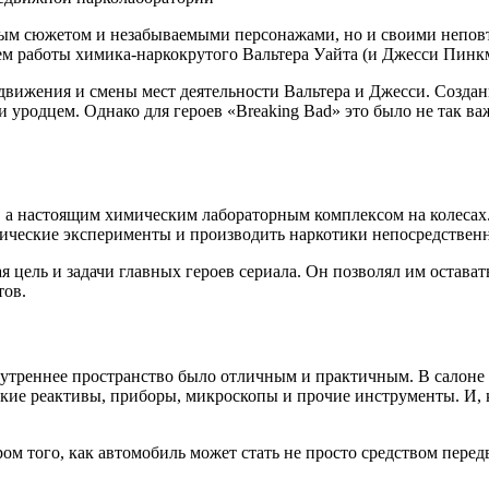
ьным сюжетом и незабываемыми персонажами, но и своими непо
м работы химика-наркокрутого Вальтера Уайта (и Джесси Пинкм
едвижения и смены мест деятельности Вальтера и Джесси. Создан
 уродцем. Однако для героев «Breaking Bad» это было не так важ
ом, а настоящим химическим лабораторным комплексом на колеса
ические эксперименты и производить наркотики непосредственн
цель и задачи главных героев сериала. Он позволял им остават
тов.
 внутреннее пространство было отличным и практичным. В салон
ие реактивы, приборы, микроскопы и прочие инструменты. И, к
ром того, как автомобиль может стать не просто средством пер