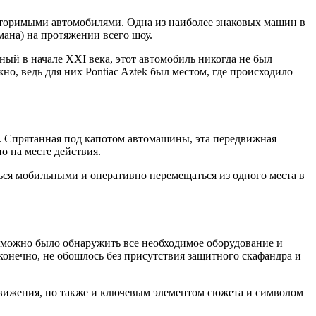
вторимыми автомобилями. Одна из наиболее знаковых машин в
ана) на протяжении всего шоу.
ный в начале XXI века, этот автомобиль никогда не был
но, ведь для них Pontiac Aztek был местом, где происходило
х. Спрятанная под капотом автомашины, эта передвижная
о на месте действия.
ься мобильными и оперативно перемещаться из одного места в
е можно было обнаружить все необходимое оборудование и
онечно, не обошлось без присутствия защитного скафандра и
едвижения, но также и ключевым элементом сюжета и символом