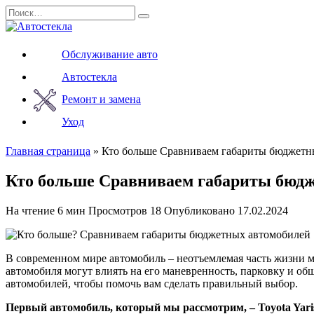
Перейти
Search
к
for:
содержанию
Обслуживание авто
Автостекла
Ремонт и замена
Уход
Главная страница
»
Кто больше Сравниваем габариты бюджетн
Кто больше Сравниваем габариты бюд
На чтение
6 мин
Просмотров
18
Опубликовано
17.02.2024
В современном мире автомобиль – неотъемлемая часть жизни м
автомобиля могут влиять на его маневренность, парковку и о
автомобилей, чтобы помочь вам сделать правильный выбор.
Первый автомобиль, который мы рассмотрим, – Toyota Yari