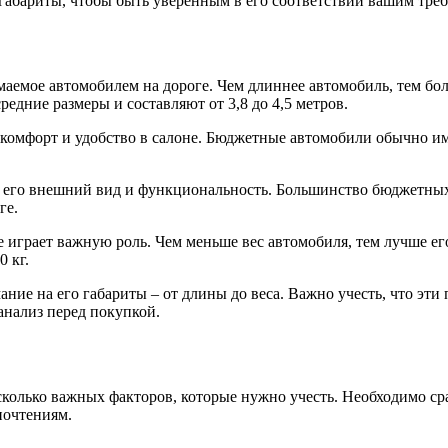
 габариты, чтобы быть уверенным в его соответствии вашим тре
маемое автомобилем на дороге. Чем длиннее автомобиль, тем бол
едние размеры и составляют от 3,8 до 4,5 метров.
мфорт и удобство в салоне. Бюджетные автомобили обычно имею
а его внешний вид и функциональность. Большинство бюджетных 
ге.
е играет важную роль. Чем меньше вес автомобиля, тем лучше е
 кг.
ние на его габариты – от длины до веса. Важно учесть, что эти
анализ перед покупкой.
сколько важных факторов, которые нужно учесть. Необходимо ср
почтениям.