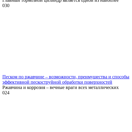
Главный тормозной цилиндр является одной из наиболее
0
30
Песком по ржавчине – возможности, преимущества и способы
эффективной пескоструйной обработки поверхностей
Ржавчина и коррозия – вечные враги всех металлических
0
24