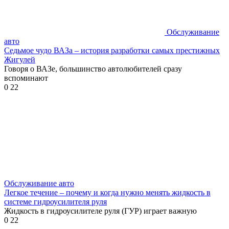
Обслуживание
авто
Седьмое чудо ВАЗа – история разработки самых престижных
Жигулей
Говоря о ВАЗе, большинство автолюбителей сразу
вспоминают
0
22
Обслуживание авто
Легкое течение – почему и когда нужно менять жидкость в
системе гидроусилителя руля
Жидкость в гидроусилителе руля (ГУР) играет важную
0
22