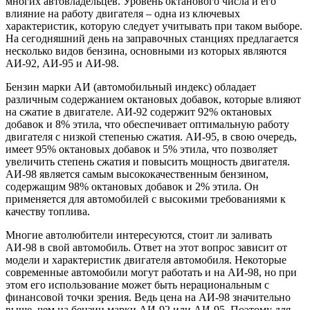
многих автовладельцев. Уровень октанового числа и его
влияние на работу двигателя – одна из ключевых
характеристик, которую следует учитывать при таком выборе.
На сегодняшний день на заправочных станциях предлагается
несколько видов бензина, основными из которых являются
АИ-92, АИ-95 и АИ-98.
Бензин марки АИ (автомобильный индекс) обладает
различным содержанием октановых добавок, которые влияют
на сжатие в двигателе. АИ-92 содержит 92% октановых
добавок и 8% этила, что обеспечивает оптимальную работу
двигателя с низкой степенью сжатия. АИ-95, в свою очередь,
имеет 95% октановых добавок и 5% этила, что позволяет
увеличить степень сжатия и повысить мощность двигателя.
АИ-98 является самым высококачественным бензином,
содержащим 98% октановых добавок и 2% этила. Он
применяется для автомобилей с высокими требованиями к
качеству топлива.
Многие автолюбители интересуются, стоит ли заливать
АИ-98 в свой автомобиль. Ответ на этот вопрос зависит от
модели и характеристик двигателя автомобиля. Некоторые
современные автомобили могут работать и на АИ-98, но при
этом его использование может быть нерациональным с
финансовой точки зрения. Ведь цена на АИ-98 значительно
выше, чем на бензин марки АИ-92 или АИ-95. Поэтому для