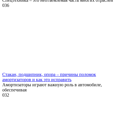
Спецтехника – это неотъемлемая часть многих отраслей
0
36
Стакан, подшипник, опора – причины поломок
амортизаторов и как это исправить
Амортизаторы играют важную роль в автомобиле,
обеспечивая
0
32