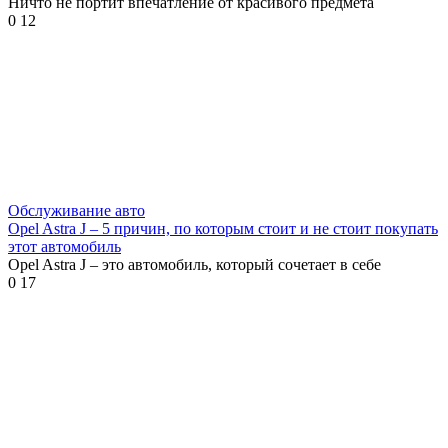
Ничто не портит впечатление от красивого предмета
0
12
Обслуживание авто
Opel Astra J – 5 причин, по которым стоит и не стоит покупать
этот автомобиль
Opel Astra J – это автомобиль, который сочетает в себе
0
17