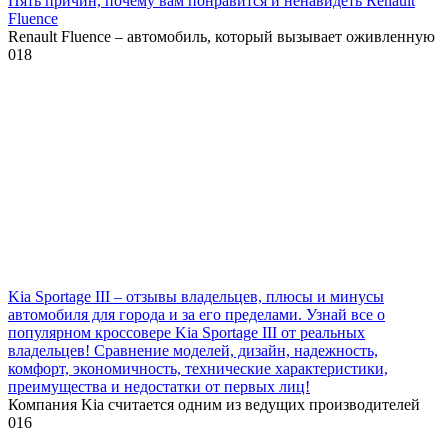
Пять причин, почему вам понравится и ненавидеть Renault
Fluence
Renault Fluence – автомобиль, который вызывает оживленную
0
18
Kia Sportage III – отзывы владельцев, плюсы и минусы
автомобиля для города и за его пределами. Узнай все о
популярном кроссовере Kia Sportage III от реальных
владельцев! Сравнение моделей, дизайн, надежность,
комфорт, экономичность, технические характеристики,
преимущества и недостатки от первых лиц!
Компания Kia считается одним из ведущих производителей
0
16